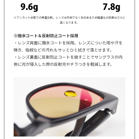
※アンカット状態での重量比較。レンズは片側でなく左右あるため軽量化の効果はさらに
高くなります。
③撥水コート＆反射防止コート採用
・レンズ両面に撥水コートを採用。レンズについた雨や汗を
弾き、指紋などの汚れもサッとひと拭きで落とせます。
・レンズ裏面に反射防止コートを施すことでサングラスの内
側に光が侵入した際の反射光やチラつきを軽減します。