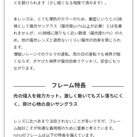
とを避けられます（少し暗くなる程度で済みます）。
本レンズは、とても薄色のカラーのため、厳密にいうとJIS規
格として偏光サングラス（偏光度90％以上が必要）とは名乗
れませんが、JIS規格に限りなく近い数値（偏光度87％）のた
め、他の偏光レンズと遜色ないくらい偏光の効果を感じられ
ます。
薄暗いシーンでのクルマの運転、雨の日の運転でも視界が暗
くならず、ボヤけた視界が偏光効果でクッキリ。安全にもつ
ながります。
フレーム特長
光の侵入を極力カット。激しく動いてもズレ落ちにく
く、掛け心地の良いサングラス
レンズに比べあまり注目されないことが多いですが、フレー
ム設計こそが快適な着用感のために重要と考えています。
Nihoのフレームは以下の特長を備えています。