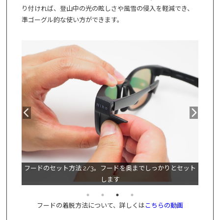
り付ければ、登山中の光の眩しさや風雪の侵入を軽減でき、
準ゴーグル的な使い方ができます。
ドを後ろ
フードのセット方法 2/3。フードを奥までしっかりとセット
フード
します
フードの着脱方法について、詳しくは
こちらの動画