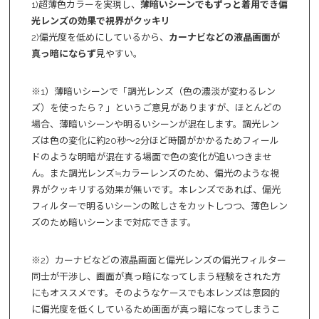
1)超薄色カラーを実現し、
薄暗いシーンでもずっと着用でき偏
光レンズの効果で視界がクッキリ
2)偏光度を低めにしているから、
カーナビなどの液晶画面が
真っ暗にならず
見やすい。
※1）薄暗いシーンで「調光レンズ（色の濃淡が変わるレン
ズ）を使ったら？」というご意見がありますが、ほとんどの
場合、薄暗いシーンや明るいシーンが混在します。調光レン
ズは色の変化に約20秒～2分ほど時間がかかるためフィール
ドのような明暗が混在する場面で色の変化が追いつきませ
ん。また調光レンズ≒カラーレンズのため、偏光のような視
界がクッキリする効果が無いです。本レンズであれば、偏光
フィルターで明るいシーンの眩しさをカットしつつ、薄色レン
ズのため暗いシーンまで対応できます。
※2）カーナビなどの液晶画面と偏光レンズの偏光フィルター
同士が干渉し、画面が真っ暗になってしまう経験をされた方
にもオススメです。そのようなケースでも本レンズは意図的
に偏光度を低くしているため画面が真っ暗になってしまうこ