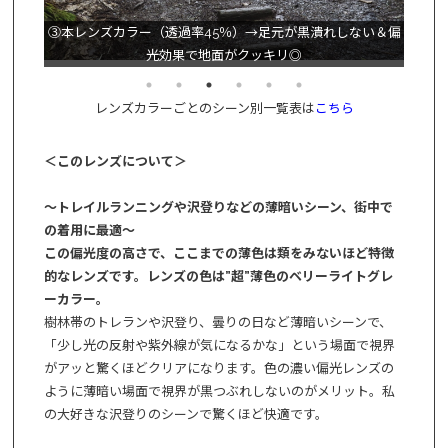
4％）で
③本レンズカラー（透過率45％）→足元が黒潰れしない＆偏
光効果で地面がクッキリ◎
④裸
レンズカラーごとのシーン別一覧表は
こちら
＜このレンズについて＞
～トレイルランニングや沢登りなどの薄暗いシーン、街中で
の着用に最適～
この偏光度の高さで、ここまでの薄色は類をみないほど特徴
的なレンズです。レンズの色は”超”薄色のベリーライトグレ
ーカラー。
樹林帯のトレランや沢登り、曇りの日など薄暗いシーンで、
「少し光の反射や紫外線が気になるかな」という場面で視界
がアッと驚くほどクリアになります。色の濃い偏光レンズの
ように薄暗い場面で視界が黒つぶれしないのがメリット。私
の大好きな沢登りのシーンで驚くほど快適です。