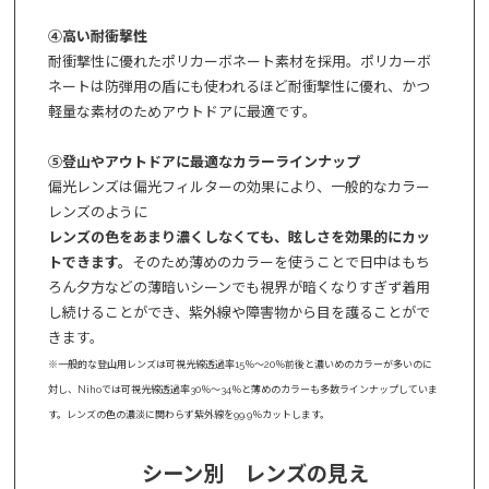
④高い耐衝撃性
耐衝撃性に優れたポリカーボネート素材を採用。ポリカーボ
ネートは防弾用の盾にも使われるほど耐衝撃性に優れ、かつ
軽量な素材のためアウトドアに最適です。
⑤登山やアウトドアに最適なカラーラインナップ
偏光レンズは偏光フィルターの効果により、一般的なカラー
レンズのように
レンズの色をあまり濃くしなくても、眩しさを効果的にカッ
トできます。
そのため薄めのカラーを使うことで日中はもち
ろん夕方などの薄暗いシーンでも視界が暗くなりすぎず着用
し続けることができ、紫外線や障害物から目を護ることがで
きます。
※一般的な登山用レンズは可視光線透過率15％～20％前後と濃いめのカラーが多いのに
対し、Nihoでは可視光線透過率30％～34％と薄めのカラーも多数ラインナップしていま
す。レンズの色の濃淡に関わらず紫外線を99.9％カットします。
シーン別 レンズの見え