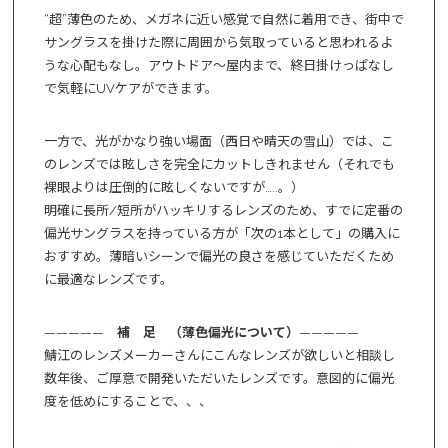
“超”薄色のため、メガネに近い感覚で自然に着用でき、街中で
サングラスを掛けた際に周囲から気取っていると思われるよ
うな心配もなし。アウトドア～屋内まで、終日掛けっぱなし
で気軽にUVケアができます。
一方で、光がかなり強い場面（西日や晴天の雪山）では、こ
のレンズでは眩しさを完全にカットしきれません（それでも
裸眼よりは圧倒的に眩しくないですが…..。）
明確に長所/短所がハッキリするレンズのため、すでに定番の
偏光サングラスを持っている方が「次の1本として」の購入に
おすすめ。薄暗いシーンで偏光の良さを感じていただくため
に最適なレンズです。
—————
補 足 （薄色偏光について）
—————
鯖江のレンズメーカーさんにこんなレンズが欲しいと相談し
数年後、ご厚意で開発いただいたレンズです。意図的に偏光
度を低めにすることで、、、