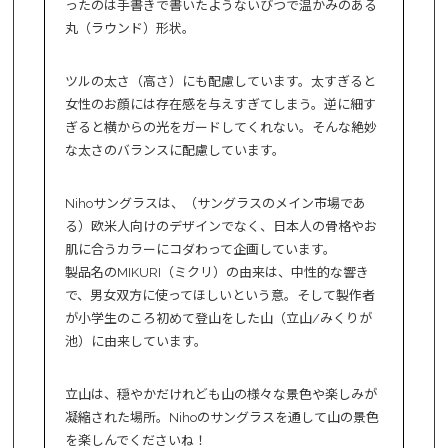
ったのは手書きで書いたようないびつで温かみのある
丸（ラウンド）形状。
ツルの太さ（高さ）にも配慮しています。太すぎると
女性のお顔には存在感を与えすぎてしまう。逆に細す
ぎると横からの光をガードしてくれない。そんな絶妙
な太さのバランスに配慮しています。
Nihoサングラスは、（サングラスのメイン市場であ
る）欧米人向けのデザインでなく、日本人の骨格やお
肌に合うカラーにコダわって企画しています。
製品名のMIKURI（ミクリ）の由来は、中性的な響き
で、男女双方に使ってほしいという意。そして製作者
が小学生のころ初めて登山をした山（立山/みくりが
池）に由来しています。
立山は、穏やかだけれども山の様々な景色や楽しみが
凝縮された場所。Nihoのサングラスを通して山の景色
を楽しんでくださいね！