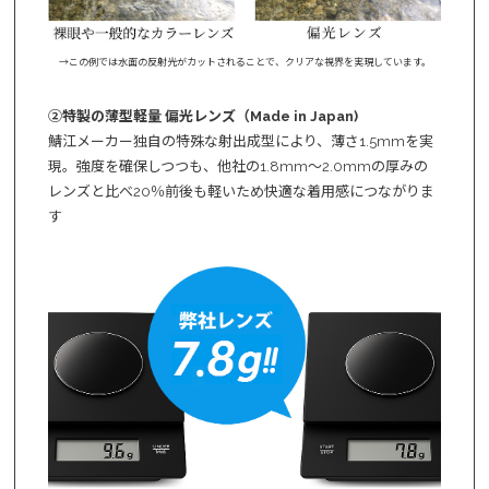
→この例では水面の反射光がカットされることで、クリアな視界を実現しています。
②特製の薄型軽量 偏光レンズ（Made in Japan)
鯖江メーカー独自の特殊な射出成型により、薄さ1.5mmを実
現。強度を確保しつつも、他社の1.8mm～2.0mmの厚みの
レンズと比べ20％前後も軽いため快適な着用感につながりま
す