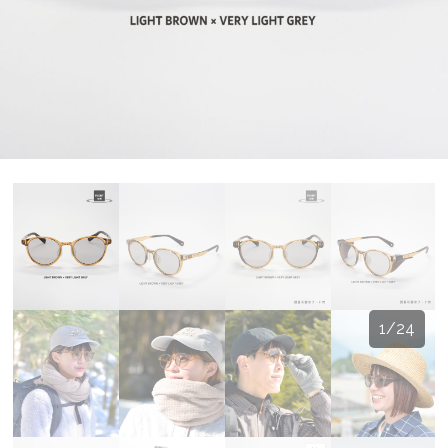
1
/
24