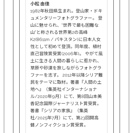
小松 由佳
1982年秋田県生まれ。登山家・ドキ
ュメンタリーフォトグラファー。 登
山に魅せられ、“世界で最も困難な
山”と称される世界第2の高峰
K2(8611m / パキスタン)に日本人女
性として初めて登頂。同年度、植村
直己冒険賞受賞(2006年)。 やがて風
土に生きる人間の暮らしに惹かれ、
草原や砂漠を旅しながらフォトグラ
ファーを志す。 2012年以降シリア難
民をテーマに取材。著書『人間の土
地へ』（集英社インターナショナ
ル/2020年9月）にて、第8回山本美
香記念国際ジャーナリスト賞受賞。
著書『シリアの家族』（集英
社/2025年7月）にて、第23回開高
健ノンフィクション賞受賞。