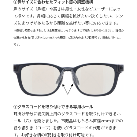
③鼻サイズに合わせたフィット感の調整機構
鼻のサイズ（鼻幅）や高さは男性・女性などユーザーによっ
て様々です。鼻幅に応じて横幅を拡げたい/狭くしたい、レン
ズにまつげがあたるから距離を拡げたい等に対応できます。
※極端に何度も曲げることは金属疲労につながりますので絶対におやめください。当初の
位置から左右/高さ方向に5mm以内の範囲、5回以内の曲げが目安です。画像はNH-101
です。
④グラスコードを取り付けできる専用ホール
耳掛け部分に紛失防止用のグラスコードを取り付けできるホ
ール（穴）を設けました。市販品はもちろん直径2mmまでの
紐や細引き（ロープ）を使いグラスコードの代用ができま
す。お好きな柄の細引きを取り付け可能です。