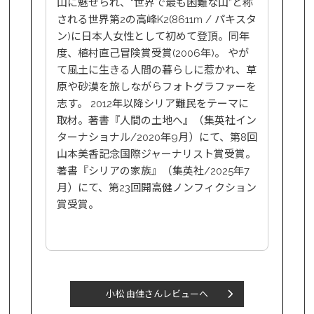
山に魅せられ、“世界で最も困難な山”と称
される世界第2の高峰K2(8611m / パキスタ
ン)に日本人女性として初めて登頂。同年
度、植村直己冒険賞受賞(2006年)。 やが
て風土に生きる人間の暮らしに惹かれ、草
原や砂漠を旅しながらフォトグラファーを
志す。 2012年以降シリア難民をテーマに
取材。著書『人間の土地へ』（集英社イン
ターナショナル/2020年9月）にて、第8回
山本美香記念国際ジャーナリスト賞受賞。
著書『シリアの家族』（集英社/2025年7
月）にて、第23回開高健ノンフィクション
賞受賞。
小松 由佳さんレビューへ