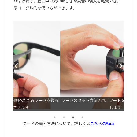
り付ければ、登山中の光の眩しさや風雪の侵入を軽減でき、
準ゴーグル的な使い方ができます。
ドを後ろ
フードのセット方法 2/3。フードを奥までしっかりとセット
フード
します
フードの着脱方法について、詳しくは
こちらの動画