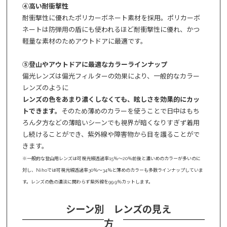
④高い耐衝撃性
耐衝撃性に優れたポリカーボネート素材を採用。ポリカーボ
ネートは防弾用の盾にも使われるほど耐衝撃性に優れ、かつ
軽量な素材のためアウトドアに最適です。
⑤登山やアウトドアに最適なカラーラインナップ
偏光レンズは偏光フィルターの効果により、一般的なカラー
レンズのように
レンズの色をあまり濃くしなくても、眩しさを効果的にカッ
トできます。
そのため薄めのカラーを使うことで日中はもち
ろん夕方などの薄暗いシーンでも視界が暗くなりすぎず着用
し続けることができ、紫外線や障害物から目を護ることがで
きます。
※一般的な登山用レンズは可視光線透過率15％～20％前後と濃いめのカラーが多いのに
対し、Nihoでは可視光線透過率30％～34％と薄めのカラーも多数ラインナップしていま
す。レンズの色の濃淡に関わらず紫外線を99.9％カットします。
シーン別 レンズの見え
方