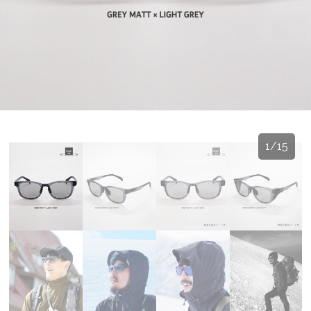
1
/
15