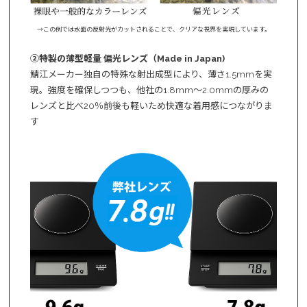
→この例では水面の反射光がカットされることで、クリアな視界を実現しています。
②特製の薄型軽量 偏光レンズ（Made in Japan)
鯖江メーカー独自の特殊な射出成型により、薄さ1.5mmを実
現。強度を確保しつつも、他社の1.8mm～2.0mmの厚みの
レンズと比べ20％前後も軽いため快適な着用感につながりま
す