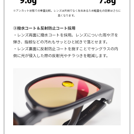
※アンカット状態での重量比較。レンズは片側でなく左右あるため軽量化の効果はさらに
高くなります。
③撥水コート＆反射防止コート採用
・レンズ両面に撥水コートを採用。レンズについた雨や汗を
弾き、指紋などの汚れもサッとひと拭きで落とせます。
・レンズ裏面に反射防止コートを施すことでサングラスの内
側に光が侵入した際の反射光やチラつきを軽減します。