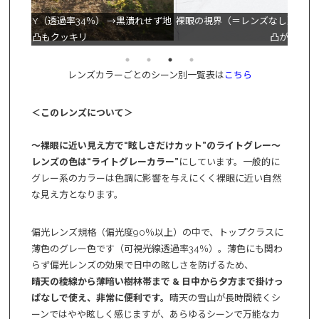
れせず地
裸眼の視界（＝レンズなし） →眩しさ・反射により雪面の凹
本レン
凸が見えにくい
レンズカラーごとのシーン別一覧表は
こちら
＜このレンズについて＞
～裸眼に近い見え方で“眩しさだけカット”のライトグレー～
レンズの色は“ライトグレーカラー”
にしています。一般的に
グレー系のカラーは色調に影響を与えにくく裸眼に近い自然
な見え方となります。
偏光レンズ規格（偏光度90％以上）の中で、トップクラスに
薄色のグレー色です（可視光線透過率34％）。薄色にも関わ
らず偏光レンズの効果で日中の眩しさを防げるため、
晴天の稜線から薄暗い樹林帯まで & 日中から夕方まで掛けっ
ぱなしで使え、非常に便利です。
晴天の雪山が長時間続くシ
ーンではやや眩しく感じますが、あらゆるシーンで万能なカ