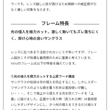
ラーです。レンズ越しに目が透けるため周囲への威圧感が少
なく優しい印象を与えます。
フレーム特長
光の侵入を極力カット。激しく動いてもズレ落ちにく
く、掛け心地の良いサングラス
レンズに比べあまり注目されないことが多いですが、フレー
ム設計こそが快適な着用感のために重要と考えています。
Nihoのフレームは以下の特長を備えています。
①光の侵入を極力カットする上部フード構造
サングラスの役目は光の侵入を防止すること。しかしスポー
ツサングラスのような顔を覆う形状は普段使いが難し
い・・・。そこで頭上から侵入する光を防ぐフードを「上
面」に設けました。正面から見た時（見られた時）は普段使
いしやすいデザインにし、かつ光の侵入をできるだけ減らす