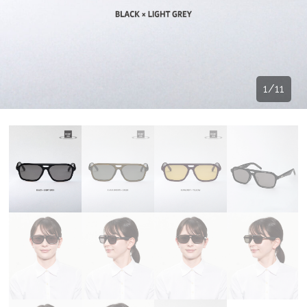
1
/
11