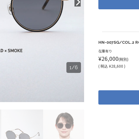
HN-007SG/COL.2 R
在庫有り
¥26,000
(税別)
(
税込
¥28,600 )
1
/
6