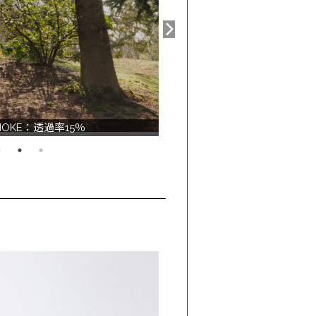
SMOKE：透過率15％
COL.2 GREEN