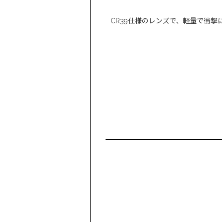
CR39仕様のレンズで、軽量で衝撃
COL.2 GREEN：透過率14％
レ